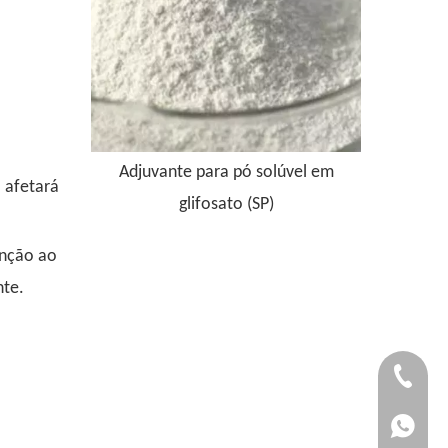
solúvel em
 afetará
P)
enção ao
nte.
+86-1589
+86-1589