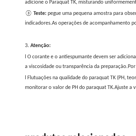
adicione o Paraquat TK, misturando uniformeme
③
Teste:
pegue uma pequena amostra para observa
indicadores.As operações de acompanhamento pod
3.
Atenção:
l O corante e o antiespumante devem ser adicio
a viscosidade ou transparência da preparação.Por 
l Flutuações na qualidade do paraquat TK (PH, teor
monitorar o valor de PH do paraquat TK.Ajuste a 