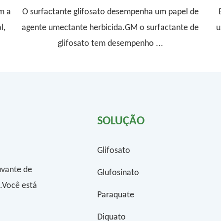
m a
O surfactante glifosato desempenha um papel de
l,
agente umectante herbicida.GM o surfactante de
u
glifosato tem desempenho ...
SOLUÇÃO
Glifosato
uvante de
Glufosinato
o.Você está
Paraquate
Diquato