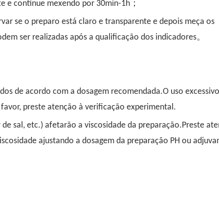
nte e continue mexendo por 30min-1h；
r se o preparo está claro e transparente e depois meça os
em ser realizadas após a qualificação dos indicadores。
Adjuvante para pó 
Adjuvante para solução de água
nados de acordo com a dosagem recomendada.O uso excessivo
glifosato (S
composta de glifosato (SL)
favor, preste atenção à verificação experimental.
 de sal, etc.) afetarão a viscosidade da preparação.Preste at
viscosidade ajustando a dosagem da preparação PH ou adjuva