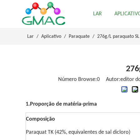
LAR
APLICATIV
Lar
/
Aplicativo
/
Paraquate
/
276g/L paraquato SL
276
Número Browse:
0
Autor:editor do
1.Proporção de matéria-prima
Composição
Paraquat TK (42%, equivalentes de sal dicloro)