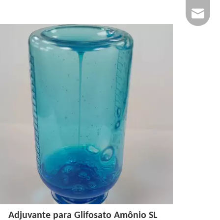
jenny@n
Adjuvante para Glifosato Amônio SL