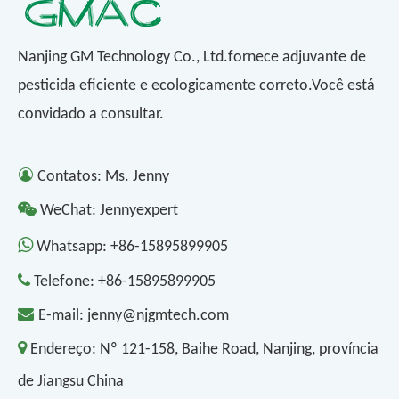
Nanjing GM Technology Co., Ltd.fornece adjuvante de
pesticida eficiente e ecologicamente correto.Você está
convidado a consultar.

Contatos: Ms. Jenny

WeChat: Jennyexpert

Whatsapp:
+86-15895899905

Telefone:
+86-15895899905

E-mail:
jenny@njgmtech.com

Endereço:
Nº 121-158, Baihe Road, Nanjing, província
de Jiangsu China