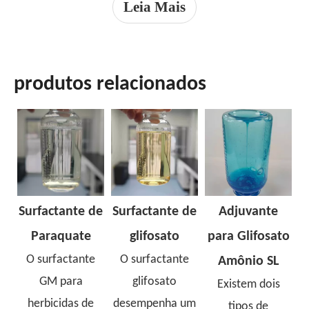
Leia Mais
apropriadaModificador de PH se necessárioPH:
4,0-6,0Densidade: 1,08 2. Processo de
fabricação① Carregamento: primeiro adicione
água, antiespumante, cor
produtos relacionados
Surfactante de
Surfactante de
Adjuvante
Paraquate
glifosato
para Glifosato
O surfactante
O surfactante
Amônio SL
GM para
glifosato
Existem dois
herbicidas de
desempenha um
tipos de