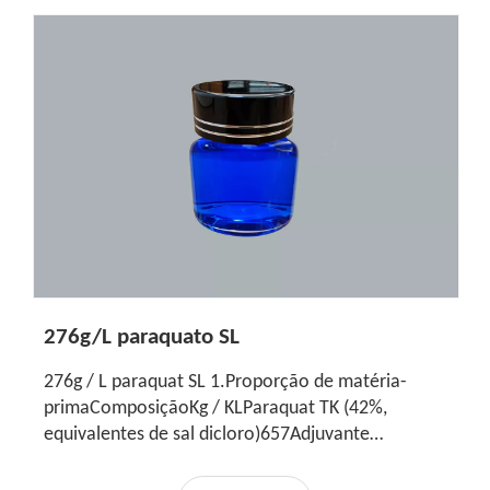
276g/L paraquato SL
276g / L paraquat SL 1.Proporção de matéria-
primaComposiçãoKg / KLParaquat TK (42%,
equivalentes de sal dicloro)657Adjuvante
B80980Água343Desespumantequantidade
apropriadaCorantequantidade