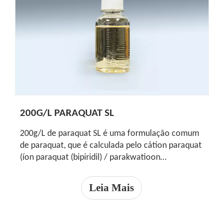
200G/L PARAQUAT SL
200g/L de paraquat SL é uma formulação comum
de paraquat, que é calculada pelo cátion paraquat
(íon paraquat (bipiridil) / parakwatioon
(bipiridiel)).É 276g/L com base em dicloreto de
paraquat.Os índices de qualidade de rotina do
Leia Mais
paraqua SL 200g/L são os seguintes: