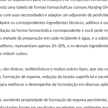
o está uma tabela de formas farmacêuticas comuns.Nanjing GM
o com suas necessidades e adaptar um adjuvante de pestici
quirir os correspondentes ingredientes técnicos, aditivos e o
dução da forma farmacêutica correspondente e você pode re
os metade da preparação em cada recipiente é água, e a sub
 aditivos, representam apenas 20~30%, e os demais ingredient
 reduzir custos.
não iônicos, zwitteriônicos e muitos outros tipos, que são os
, formação de espuma, redução da tensão superficial e excel
para melhorar o desempenho da formulação em diversas aplic
ca, excelente propriedade de formação de espuma persistente, 
factantes forneçam resultados excelentes nos ambientes mais