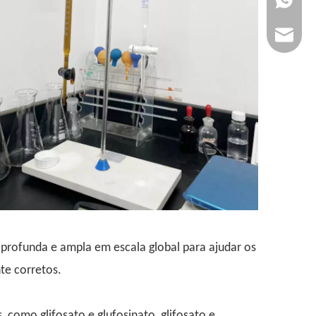
jenny@n
profunda e ampla em escala global para ajudar os
te corretos.
como glifosato e glufosinato, glifosato e